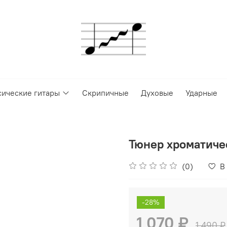
сические гитары
Скрипичные
Духовые
Ударные
Тюнер хроматичес
(0)
В
-28%
1 070 ₽
1 490 ₽