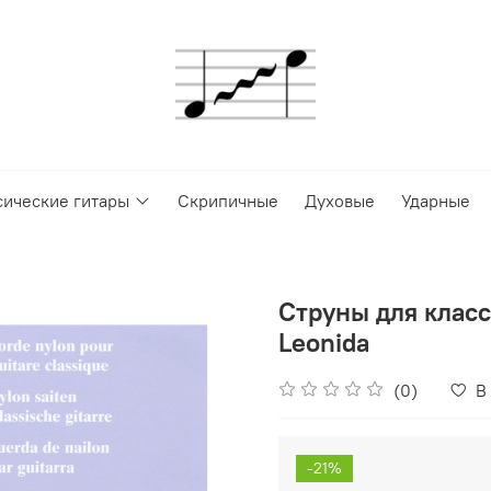
сические гитары
Скрипичные
Духовые
Ударные
Струны для класс
Leonida
(0)
В
-21%