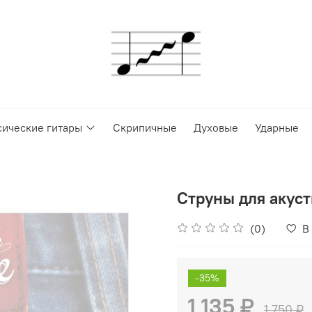
сические гитары
Скрипичные
Духовые
Ударные
Струны для акуст
(0)
В
-35%
1 135 ₽
1 750 ₽