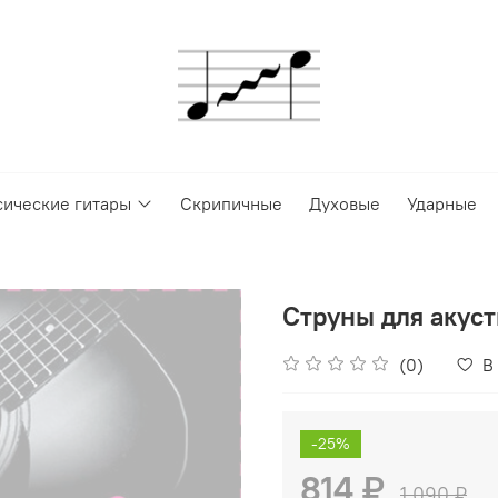
сические гитары
Скрипичные
Духовые
Ударные
Струны для акус
(0)
В
-25%
814 ₽
1 090 ₽