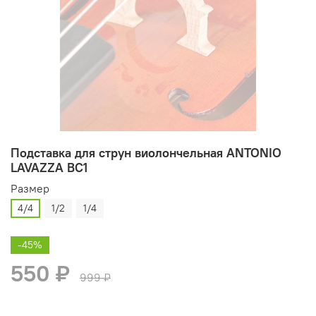
Подставка для струн виолончельная ANTONIO
LAVAZZA BC1
Размер
4/4
1/2
1/4
-45%
550 ₽
999 ₽