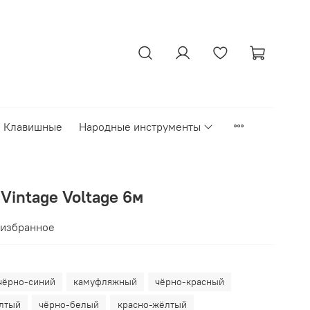
Клавишные
Народные инструменты
Vintage Voltage 6м
 избранное
чёрно-синий
камуфляжный
чёрно-красный
лтый
чёрно-белый
красно-жёлтый