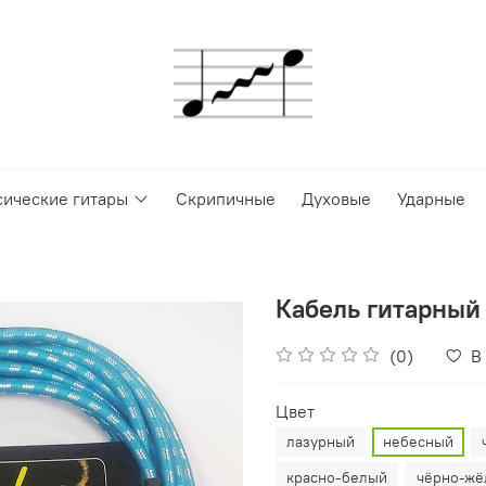
сические гитары
Скрипичные
Духовые
Ударные
Кабель гитарный 
(0)
В
Цвет
лазурный
небесный
красно-белый
чёрно-жё