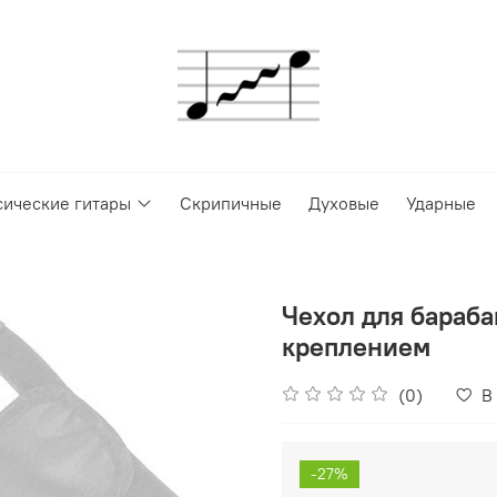
сические гитары
Скрипичные
Духовые
Ударные
Чехол для бараба
креплением
(0)
В
-27%