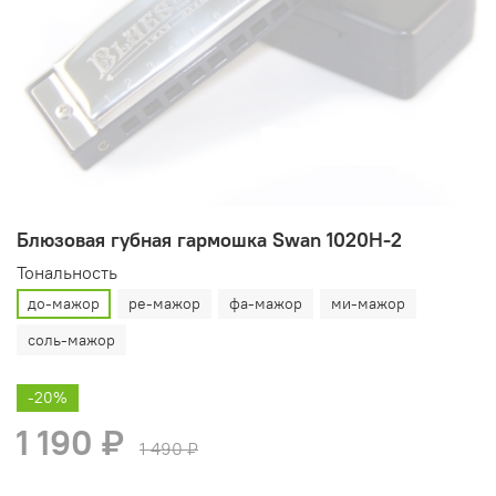
Блюзовая губная гармошка Swan 1020H-2
Тональность
до-мажор
ре-мажор
фа-мажор
ми-мажор
соль-мажор
-20%
1 190 ₽
1 490 ₽