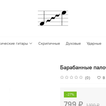
сические гитары
Скрипичные
Духовые
Ударные
Барабанные пало
(0)
В
-27%
799 ₽
1 100 ₽