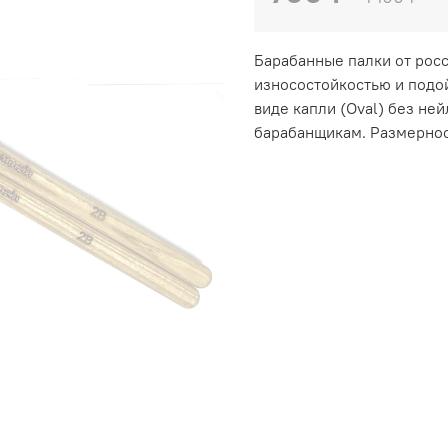
Барабанные палки от рос
износостойкостью и подой
виде капли (Oval) без н
барабанщикам. Размерност